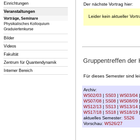
Einrichtungen
Der nächste Vortrag hier:
Veranstaltungen
Leider kein aktueller Vort
Vorträge, Seminare
Physikalisches Kolloquium
Graduiertenkurse
Bilder
Videos
Fakultät
Gruppentreffen der
Zentrum für Quantendynamik
Interner Bereich
Für dieses Semester sind le
Archiv:
WS02/03
|
SS03
|
WS03/04
WS07/08
|
SS08
|
WS08/09
WS12/13
|
SS13
|
WS13/14
WS17/18
|
SS18
|
WS18/19
aktuelles Semester:
SS26
Vorschau:
WS26/27