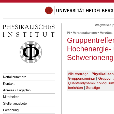
Wegweiser
|
PI
>
Veranstaltungen
>
Vorträge,
Gruppentreffe
Hochenergie-
Schwerioneng
Alle Vorträge
|
Physikalisc
Notfallnummern
Gruppenseminar
|
Gruppent
Quantendynamik Kolloquiu
Kontakt
berichten
|
Sonstige
Anreise / Lageplan
Mitarbeiter
Stellenangebote
Forschung