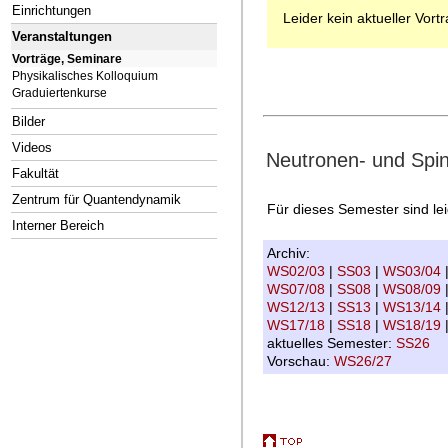
Einrichtungen
Leider kein aktueller Vort
Veranstaltungen
Vorträge, Seminare
Physikalisches Kolloquium
Graduiertenkurse
Bilder
Videos
Neutronen- und Spi
Fakultät
Zentrum für Quantendynamik
Für dieses Semester sind le
Interner Bereich
Archiv:
WS02/03
|
SS03
|
WS03/04
WS07/08
|
SS08
|
WS08/09
WS12/13
|
SS13
|
WS13/14
WS17/18
|
SS18
|
WS18/19
aktuelles Semester:
SS26
Vorschau:
WS26/27