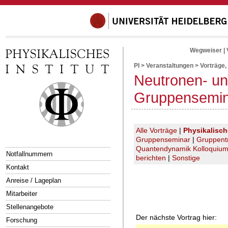
Wegweiser
|
PI
>
Veranstaltungen
>
Vorträge,
Neutronen- un
Gruppensemi
Alle Vorträge
|
Physikalisc
Gruppenseminar
|
Gruppent
Quantendynamik Kolloquiu
Notfallnummern
berichten
|
Sonstige
Kontakt
Anreise / Lageplan
Mitarbeiter
Stellenangebote
Der nächste Vortrag hier:
Forschung