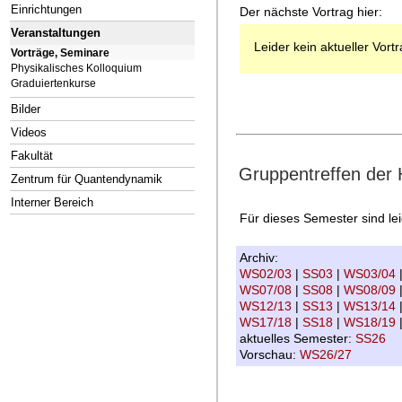
Einrichtungen
Der nächste Vortrag hier:
Veranstaltungen
Leider kein aktueller Vort
Vorträge, Seminare
Physikalisches Kolloquium
Graduiertenkurse
Bilder
Videos
Fakultät
Gruppentreffen der
Zentrum für Quantendynamik
Interner Bereich
Für dieses Semester sind le
Archiv:
WS02/03
|
SS03
|
WS03/04
WS07/08
|
SS08
|
WS08/09
WS12/13
|
SS13
|
WS13/14
WS17/18
|
SS18
|
WS18/19
aktuelles Semester:
SS26
Vorschau:
WS26/27