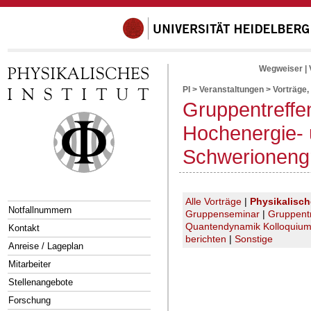
Wegweiser
|
PI
>
Veranstaltungen
>
Vorträge,
Gruppentreffe
Hochenergie-
Schwerioneng
Alle Vorträge
|
Physikalisc
Notfallnummern
Gruppenseminar
|
Gruppent
Quantendynamik Kolloquiu
Kontakt
berichten
|
Sonstige
Anreise / Lageplan
Mitarbeiter
Stellenangebote
Forschung