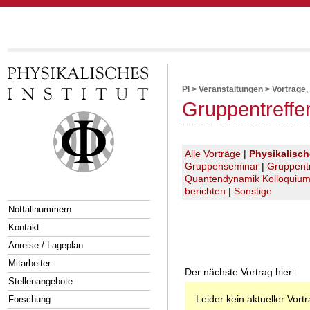
PI
>
Veranstaltungen
>
Vorträge,
Gruppentreffe
Alle Vorträge
|
Physikalisc
Gruppenseminar
|
Gruppent
Quantendynamik Kolloquiu
berichten
|
Sonstige
Notfallnummern
Kontakt
Anreise / Lageplan
Mitarbeiter
Der nächste Vortrag hier:
Stellenangebote
Leider kein aktueller Vort
Forschung