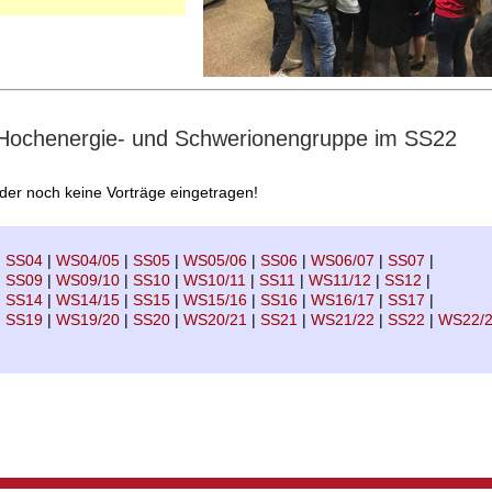
 Hochenergie- und Schwerionengruppe im SS22
ider noch keine Vorträge eingetragen!
|
SS04
|
WS04/05
|
SS05
|
WS05/06
|
SS06
|
WS06/07
|
SS07
|
|
SS09
|
WS09/10
|
SS10
|
WS10/11
|
SS11
|
WS11/12
|
SS12
|
|
SS14
|
WS14/15
|
SS15
|
WS15/16
|
SS16
|
WS16/17
|
SS17
|
|
SS19
|
WS19/20
|
SS20
|
WS20/21
|
SS21
|
WS21/22
|
SS22
|
WS22/