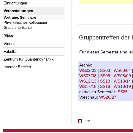
Einrichtungen
Veranstaltungen
Vorträge, Seminare
Physikalisches Kolloquium
Graduiertenkurse
Bilder
Gruppentreffen der
Videos
Fakultät
Für dieses Semester sind le
Zentrum für Quantendynamik
Archiv:
Interner Bereich
WS02/03
|
SS03
|
WS03/04
WS07/08
|
SS08
|
WS08/09
WS12/13
|
SS13
|
WS13/14
WS17/18
|
SS18
|
WS18/19
aktuelles Semester:
SS26
Vorschau:
WS26/27