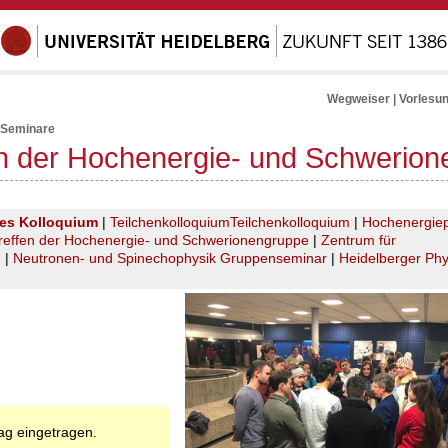
Wegweiser
|
Vorlesu
 Seminare
n der Hochenergie- und Schwerio
hes Kolloquium
|
Teilchenkolloquium
Teilchenkolloquium
|
Hochenergiep
reffen der Hochenergie- und Schwerionengruppe
|
Zentrum für
m
|
Neutronen- und Spinechophysik Gruppenseminar
|
Heidelberger Phy
rag eingetragen.