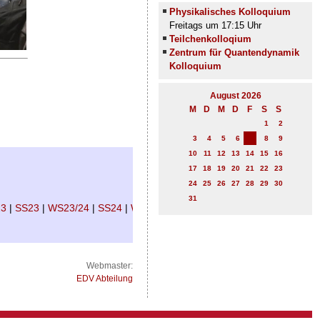
Physikalisches Kolloquium
Freitags um 17:15 Uhr
Teilchenkolloqium
Zentrum für Quantendynamik
Kolloquium
August 2026
M
D
M
D
F
S
S
1
2
7
3
4
5
6
8
9
10
11
12
13
14
15
16
17
18
19
20
21
22
23
24
25
26
27
28
29
30
31
23
|
SS23
|
WS23/24
|
SS24
|
WS24/25
|
SS25
|
WS25/26
Webmaster:
EDV Abteilung