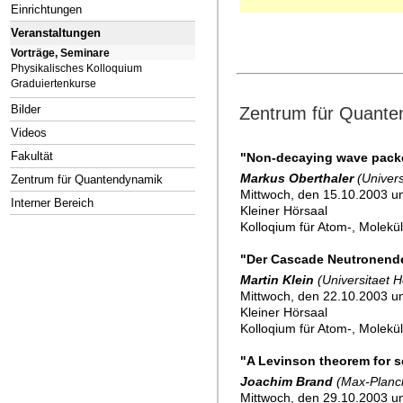
Einrichtungen
Veranstaltungen
Vorträge, Seminare
Physikalisches Kolloquium
Graduiertenkurse
Bilder
Zentrum für Quante
Videos
Fakultät
"Non-decaying wave packet
Markus Oberthaler
(Univers
Zentrum für Quantendynamik
Mittwoch, den 15.10.2003 u
Interner Bereich
Kleiner Hörsaal
Kolloqium für Atom-, Molekü
"Der Cascade Neutronende
Martin Klein
(Universitaet H
Mittwoch, den 22.10.2003 u
Kleiner Hörsaal
Kolloqium für Atom-, Molekü
"A Levinson theorem for s
Joachim Brand
(Max-Planck
Mittwoch, den 29.10.2003 u