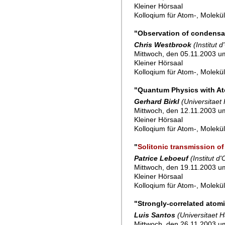
Kleiner Hörsaal
Kolloqium für Atom-, Molekü
"Observation of condensa
Chris Westbrook
(Institut 
Mittwoch, den 05.11.2003 u
Kleiner Hörsaal
Kolloqium für Atom-, Molekü
"Quantum Physics with At
Gerhard Birkl
(Universitaet
Mittwoch, den 12.11.2003 u
Kleiner Hörsaal
Kolloqium für Atom-, Molekü
"
Solitonic transmission o
Patrice Leboeuf
(Institut d
Mittwoch, den 19.11.2003 u
Kleiner Hörsaal
Kolloqium für Atom-, Molekü
"Strongly-correlated atomi
Luis Santos
(Universitaet 
Mittwoch, den 26.11.2003 u