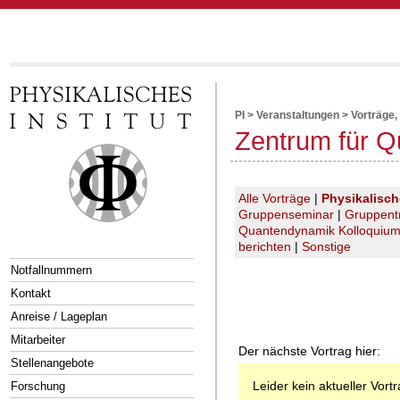
PI
>
Veranstaltungen
>
Vorträge,
Zentrum für Q
Alle Vorträge
|
Physikalisc
Gruppenseminar
|
Gruppent
Quantendynamik Kolloquiu
berichten
|
Sonstige
Notfallnummern
Kontakt
Anreise / Lageplan
Mitarbeiter
Der nächste Vortrag hier:
Stellenangebote
Leider kein aktueller Vort
Forschung