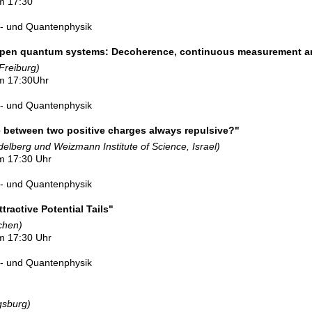
m 17:30
l- und Quantenphysik
open quantum systems: Decoherence, continuous measurement a
 Freiburg)
um 17:30Uhr
l- und Quantenphysik
ce between two positive charges always repulsive?"
elberg und Weizmann Institute of Science, Israel)
m 17:30 Uhr
l- und Quantenphysik
tractive Potential Tails"
chen)
m 17:30 Uhr
l- und Quantenphysik
gsburg)