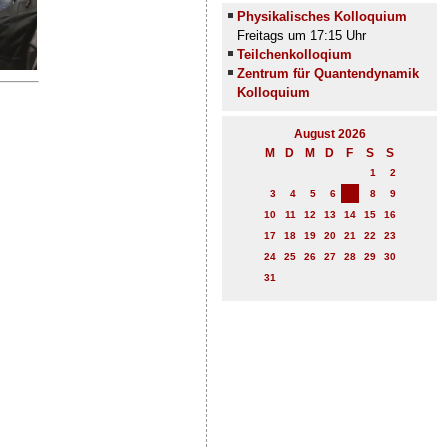
Physikalisches Kolloquium
Freitags um 17:15 Uhr
Teilchenkolloqium
Zentrum für Quantendynamik
Kolloquium
August 2026
M
D
M
D
F
S
S
1
2
7
3
4
5
6
8
9
10
11
12
13
14
15
16
17
18
19
20
21
22
23
24
25
26
27
28
29
30
31