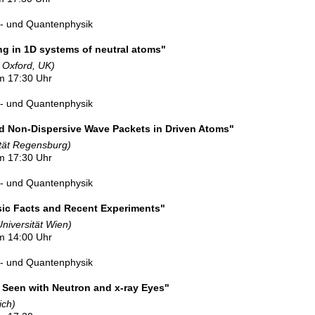
l- und Quantenphysik
g in 1D systems of neutral atoms"
f Oxford, UK)
m 17:30 Uhr
l- und Quantenphysik
and Non-Dispersive Wave Packets in Driven Atoms"
ität Regensburg)
m 17:30 Uhr
l- und Quantenphysik
sic Facts and Recent Experiments"
niversität Wien)
m 14:00 Uhr
l- und Quantenphysik
 Seen with Neutron and x-ray Eyes"
ich)