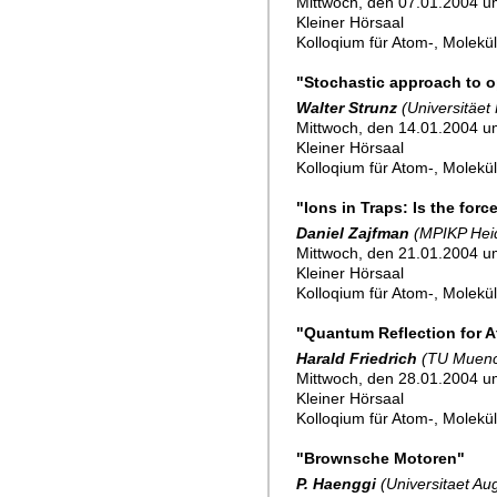
Mittwoch, den 07.01.2004 u
Kleiner Hörsaal
Kolloqium für Atom-, Molekü
"Stochastic approach to 
Walter Strunz
(Universitäet
Mittwoch, den 14.01.2004 
Kleiner Hörsaal
Kolloqium für Atom-, Molekü
"Ions in Traps: Is the for
Daniel Zajfman
(MPIKP Heid
Mittwoch, den 21.01.2004 u
Kleiner Hörsaal
Kolloqium für Atom-, Molekü
"Quantum Reflection for At
Harald Friedrich
(TU Muen
Mittwoch, den 28.01.2004 u
Kleiner Hörsaal
Kolloqium für Atom-, Molekü
"Brownsche Motoren"
P. Haenggi
(Universitaet Au