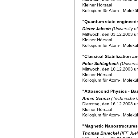
Kleiner Hörsaal
Kolloqium für Atom-, Molekü
"Quantum state engineerin
Dieter Jaksch
(University o
Mittwoch, den 03.12.2003 u
Kleiner Hörsaal
Kolloqium für Atom-, Molekü
"Classical Stabilization 
Peter Schlagheck
(Univers
Mittwoch, den 10.12.2003 u
Kleiner Hörsaal
Kolloqium für Atom-, Molekü
"Attosecond Physics - Ba
Armin Scrinzi
(Technische U
Dienstag, den 16.12.2003 u
Kleiner Hörsaal
Kolloqium für Atom-, Molekü
"Magnetic Nanostructures
Thomas Brueckel
(IFF Juel