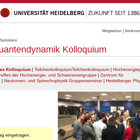
Wegweiser
|
Vorlesu
 Seminare
uantendynamik Kolloquium
hes Kolloquium
|
Teilchenkolloquium
Teilchenkolloquium
|
Hochenergiep
reffen der Hochenergie- und Schwerionengruppe
|
Zentrum für
m
|
Neutronen- und Spinechophysik Gruppenseminar
|
Heidelberger Phy
rag eingetragen.