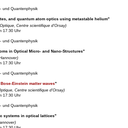
l- und Quantenphysik
tes, and quantum atom optics using metastable helium"
d'Optique, Centre scientifique d'Orsay)
m 17:30 Uhr
l- und Quantenphysik
oms in Optical Micro- and Nano-Structures"
 Hannover)
m 17:30 Uhr
l- und Quantenphysik
f Bose-Einstein matter waves
"
'Optique, Centre scientifique d'Orsay)
m 17:30 Uhr
l- und Quantenphysik
c systems in optical lattices"
Hannover)
m 17:30 Uhr