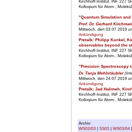
Kirchhoff-Institut, INF 227 
Kolloqium für Atom-, Molekü
"Quantum Simulation and 
Prof. Dr. Gerhard Kirchmai
Mittwoch, den 03.07.2019 u
Ankündigung
Pretalk: Philipp Kunkel, K
observables beyond the s
Kirchhoff-Institut, INF 227 
Kolloqium für Atom-, Molekü
"Precision Spectroscopy 
Dr. Tanja Mehlstäubler
(In
Mittwoch, den 24.07.2019 u
Ankündigung
Pretalk: Jad Halimeh, Kirch
Kirchhoff-Institut, INF 227 
Kolloqium für Atom-, Molekü
Archiv:
WS02/03
|
SS03
|
WS03/04