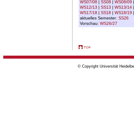
WS07/08
|
SS08
|
WS08/09
WS12/13
|
SS13
|
WS13/14
WS17/18
|
SS18
|
WS18/19
aktuelles Semester:
SS26
Vorschau:
WS26/27
© Copyright Universität Heidelb