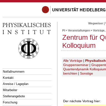
Wegweiser
|
PI
>
Veranstaltungen
>
Vorträge,
Zentrum für 
Kolloquium
Alle Vorträge
|
Physikalisc
Gruppenseminar
|
Gruppent
Quantendynamik Kolloquiu
Notfallnummern
berichten
|
Sonstige
Kontakt
Anreise / Lageplan
Mitarbeiter
Stellenangebote
Der nächste Vortrag hier:
Forschung