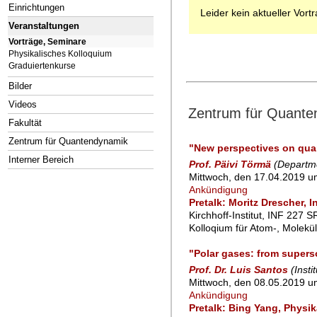
Einrichtungen
Leider kein aktueller Vort
Veranstaltungen
Vorträge, Seminare
Physikalisches Kolloquium
Graduiertenkurse
Bilder
Videos
Zentrum für Quante
Fakultät
Zentrum für Quantendynamik
"New perspectives on qua
Interner Bereich
Prof. Päivi Törmä
(Departme
Mittwoch, den 17.04.2019 u
Ankündigung
Pretalk: Moritz Drescher, 
Kirchhoff-Institut, INF 227 
Kolloqium für Atom-, Molekü
"Polar gases: from superso
Prof. Dr. Luis Santos
(Inst
Mittwoch, den 08.05.2019 u
Ankündigung
Pretalk: Bing Yang, Physik