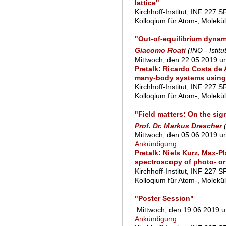
lattice"
Kirchhoff-Institut, INF 227 
Kolloqium für Atom-, Molekü
"Out-of-equilibrium dynam
Giacomo Roati
(INO - Istit
Mittwoch, den 22.05.2019 u
Pretalk: Ricardo Costa de 
many-body systems using
Kirchhoff-Institut, INF 227 
Kolloqium für Atom-, Molekü
"Field matters: On the sig
Prof. Dr. Markus Drescher
Mittwoch, den 05.06.2019 u
Ankündigung
Pretalk: Niels Kurz, Max-
spectroscopy of photo- or
Kirchhoff-Institut, INF 227 
Kolloqium für Atom-, Molekü
"Poster Session"
Mittwoch, den 19.06.2019 u
Ankündigung