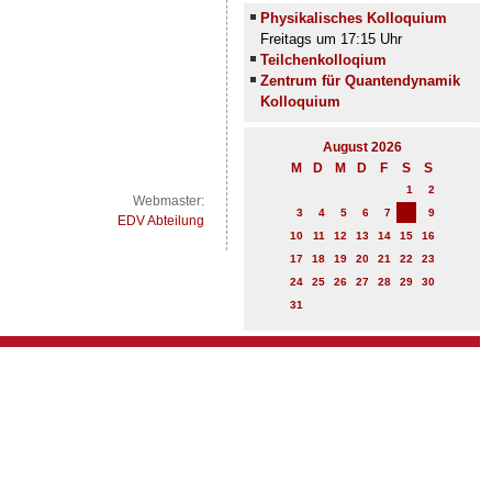
Physikalisches Kolloquium
Freitags um 17:15 Uhr
Teilchenkolloqium
Zentrum für Quantendynamik
Kolloquium
August 2026
M
D
M
D
F
S
S
1
2
Webmaster:
8
3
4
5
6
7
9
EDV Abteilung
10
11
12
13
14
15
16
17
18
19
20
21
22
23
24
25
26
27
28
29
30
31