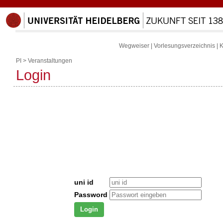
Wegweiser
|
Vorlesungsverzeichnis
|
K
PI
>
Veranstaltungen
Login
uni id
Password
Login